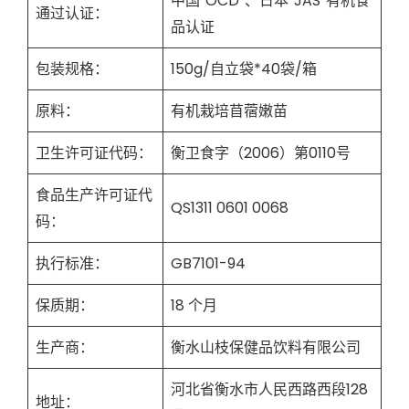
中国“OCD”、日本“JAS”有机食
通过认证：
品认证
包装规格：
150g/自立袋*40袋/箱
原料：
有机栽培苜蓿嫩苗
卫生许可证代码：
衡卫食字（2006）第0110号
食品生产许可证代
QS1311 0601 0068
码：
执行标准：
GB7101-94
保质期：
18 个月
生产商：
衡水山枝保健品饮料有限公司
河北省衡水市人民西路西段128
地址：