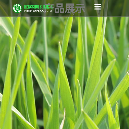
跳
产品展示
至
内
容