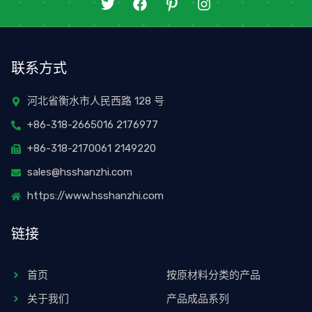
推
在
图
I
特
F
标
n
a
-
s
c
p
t
e
i
a
联系方式
b
n
g
o
t
r
o
e
a
河北省衡水市人民西路 128 号
k
r
m
+86-318-2665016 2176977
上
e
s
+86-318-2170061 2149220
t
sales@hsshanzhi.com
https://www.hsshanzhi.com
链接
首页
按原材料分类的产品
关于我们
产品成品系列