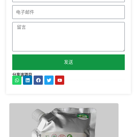
名
电
子
留
邮
言
件
发送
分享该项目
W
L
在
推
Y
h
i
F
特
o
a
n
a
u
t
k
c
t
s
e
e
u
a
d
b
b
p
i
o
e
p
n
o
k
上