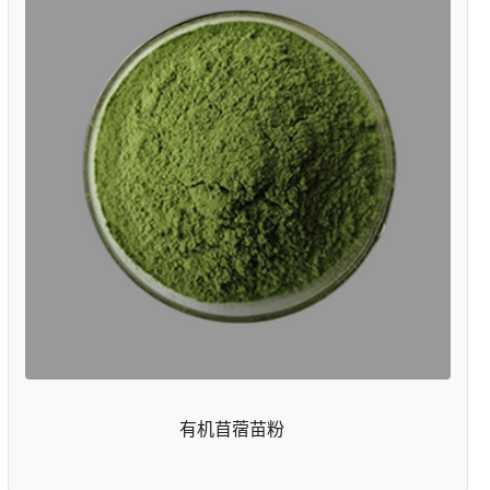
有机苜蓿苗粉