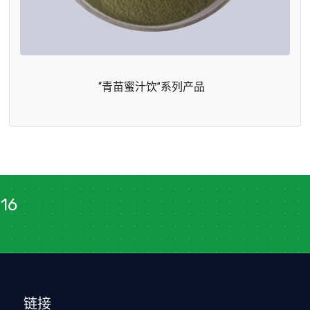
“青苗蜜汁饮”系列产品
16
链接