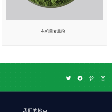
有机黑麦草粉
推
在
图
I
特
F
标
n
a
-
s
c
p
t
e
i
a
b
n
g
o
t
r
我们的地点