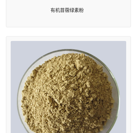
有机苜蓿绿素粉