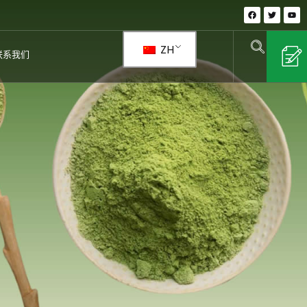
在
推
Y
F
特
o
a
u
c
t
e
u
ZH
b
b
联系我们
o
e
o
k
上