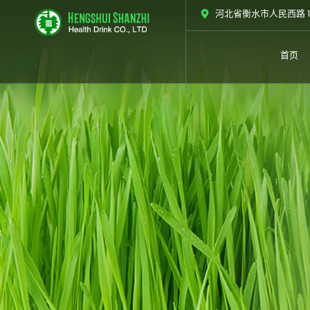
跳
河北省衡水市人民西路 1
至
内
首页
容