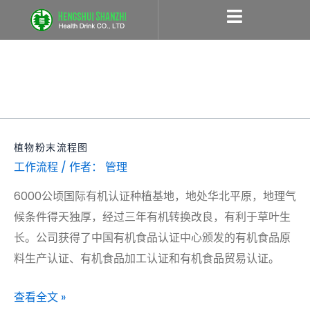
跳
至
内
作者姓名：管理
容
植物粉末流程图
植
工作流程
/ 作者：
管理
物
粉
6000公顷国际有机认证种植基地，地处华北平原，地理气
末
候条件得天独厚，经过三年有机转换改良，有利于草叶生
流
长。公司获得了中国有机食品认证中心颁发的有机食品原
程
料生产认证、有机食品加工认证和有机食品贸易认证。
图
查看全文 »