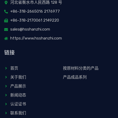
o
e
a
河北省衡水市人民西路 128 号
k
r
m
+86-318-2665016 2176977
上
e
s
+86-318-2170061 2149220
t
sales@hsshanzhi.com
https://www.hsshanzhi.com
链接
首页
按原材料分类的产品
关于我们
产品成品系列
产品展示
新闻动态
认证证书
联系我们