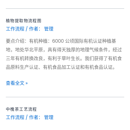
植物提取物流程图
植
工作流程
/ 作者：
管理
物
提
要点介绍：有机种植：6000 公顷国际有机认证种植基
取
地，地处华北平原，具有得天独厚的地理气候条件，经过
物
三年有机转换改良，有利于草叶生长。我们获得了有机食
流
品原料生产认证、有机食品加工认证和有机食品认证。
程
图
查看全文 »
中槐茶工艺流程
工作流程
/ 作者：
管理