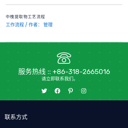
中槐提取物工艺流程
工作流程
/ 作者：
管理
服务热线 :: +86-318-2665016
请立即联系我们。
推
在
图
I
特
F
标
n
a
-
s
c
p
t
e
i
a
联系方式
b
n
g
o
t
r