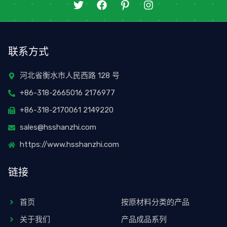
推
在
图
I
特
F
标
n
a
-
s
c
p
t
e
i
a
联系方式
b
n
g
o
t
r
o
e
a
河北省衡水市人民西路 128 号
k
r
m
+86-318-2665016 2176977
上
e
s
+86-318-2170061 2149220
t
sales@hsshanzhi.com
https://www.hsshanzhi.com
链接
首页
按原材料分类的产品
关于我们
产品成品系列