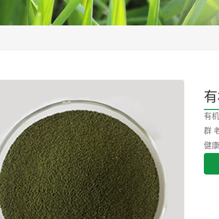
有
有
群
健