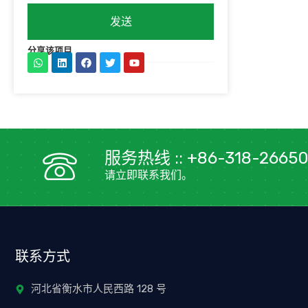
发送
分享该项目
W
L
在
推
Y
h
i
F
特
o
a
n
a
u
t
k
c
t
s
e
e
u
a
d
b
b
p
i
o
e
p
n
o
k
服务热线 :: +86-318-26650
上
请立即联系我们。
联系方式
河北省衡水市人民西路 128 号