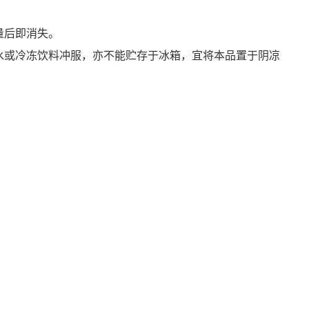
量后即消失。
水或冷冻饮料冲服，亦不能贮存于冰箱，宜将本品置于阴凉