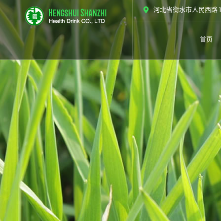
跳
河北省衡水市人民西路 1
至
内
首页
容