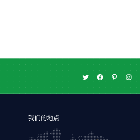
推
在
图
I
特
F
标
n
a
-
s
c
p
t
e
i
a
b
n
g
o
t
r
我们的地点
o
e
a
k
r
m
上
e
s