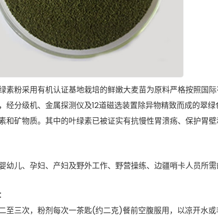
绿素粉采用有机认证基地栽培的鲜嫩大麦苗为原料严格按照国际
，经分级机、金属探测仪及12道磁选装置除异物精致而成的翠
素和矿物质。其中的叶绿素已被证实有抗慢性胃溃疡、保护胃壁
婴幼儿、孕妇、产妇及野外工作、野营操练、边疆哨卡人员所需
：
二至三次，粉剂每次一茶匙(约二克)餐前空腹服用，以凉开水或