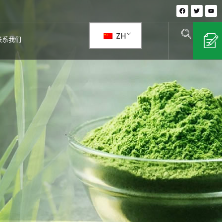
在
推
Y
F
特
o
a
u
c
t
e
u
ZH
b
b
联系我们
o
e
o
k
上