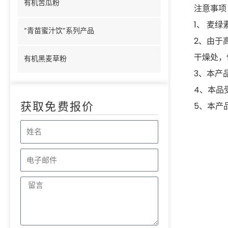
有机苦瓜粉
注意事项
1、 麦
“青苗蜜汁饮”系列产品
2、由于
干燥处，
有机黑麦草粉
3、本产
4、本品
获取免费报价
5、本产
姓
名
电
子
留
邮
言
件