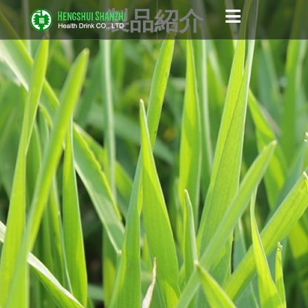
跳
製品紹介
至
内
容