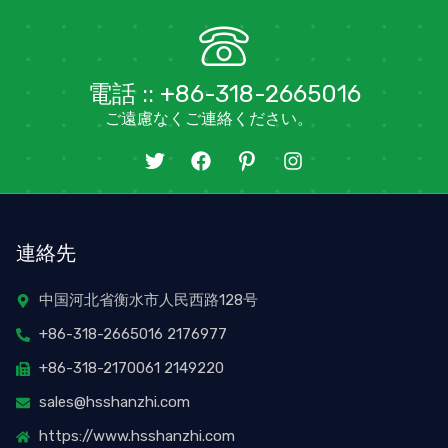
電話 :: +86-318-2665016
ご遠慮なくご連絡ください。
ツ
フ
ア
イ
イ
ェ
イ
ン
ッ
イ
コ
ス
タ
ス
ン
タ
ー
ブ
・
グ
連絡先
ッ
ピ
ラ
ク
ン
ム
タ
中国河北省衡水市人民西路128号
レ
+86-318-2665016 2176977
ス
ト
+86-318-2170061 2149220
sales@hsshanzhi.com
https://www.hsshanzhi.com