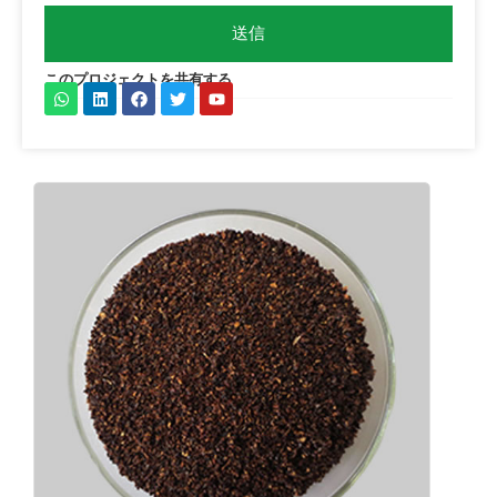
ー
ジ
送信
このプロジェクトを共有する
W
リ
フ
ツ
Y
h
ン
ェ
イ
o
a
ク
イ
ッ
u
t
ト
ス
タ
t
s
イ
ブ
ー
u
a
ン
ッ
b
p
ク
e
p