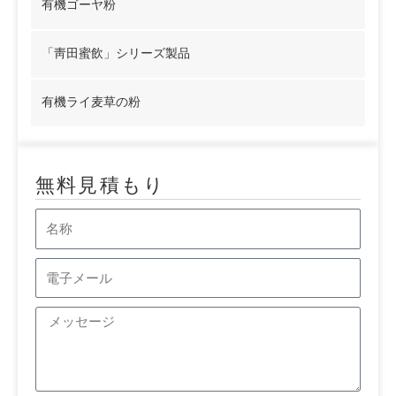
有機ゴーヤ粉
「靑田蜜飲」シリーズ製品
有機ライ麦草の粉
無料見積もり
名
称
電
子
メ
メ
ッ
ー
セ
ル