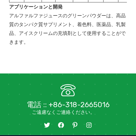
アプリケーションと開発
アルファルファジュースのグリーンパウダーは、高品
質のタンパク質サプリメント、着色料、医薬品、乳製
品、アイスクリームの充填剤として使用することがで
きます。
電話 :: +86-318-2665016
ご遠慮なくご連絡ください。
ツ
フ
ア
イ
イ
ェ
イ
ン