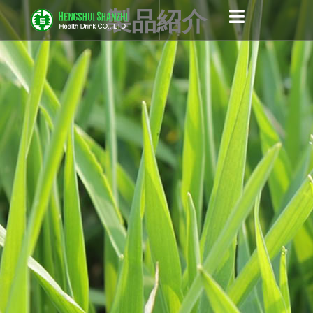
跳
製品紹介
至
内
容