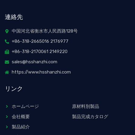
ッ
イ
コ
ス
タ
ス
ン
タ
ー
ブ
・
グ
連絡先
ッ
ピ
ラ
ク
ン
ム
タ
中国河北省衡水市人民西路128号
レ
+86-318-2665016 2176977
ス
ト
+86-318-2170061 2149220
sales@hsshanzhi.com
https://www.hsshanzhi.com
リンク
ホームページ
原材料別製品
会社概要
製品完成カタログ
製品紹介