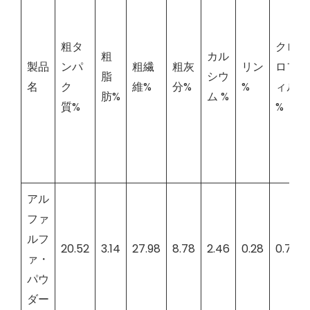
粗タ
クロ
粗
カル
製品
ンパ
粗繊
粗灰
リン
ロフ
脂
シウ
名
ク
維%
分%
%
ィル
肪%
ム %
質%
%
アル
ファ
ルフ
20.52
3.14
27.98
8.78
2.46
0.28
0.76
ァ・
パウ
ダー