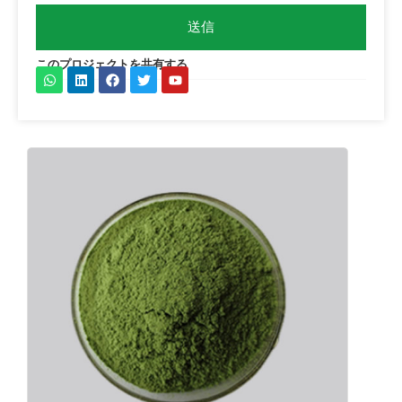
ー
ジ
送信
このプロジェクトを共有する
W
リ
フ
ツ
Y
h
ン
ェ
イ
o
a
ク
イ
ッ
u
t
ト
ス
タ
t
s
イ
ブ
ー
u
a
ン
ッ
b
p
ク
e
p