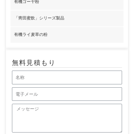
有機ゴーヤ粉
「靑田蜜飲」シリーズ製品
有機ライ麦草の粉
無料見積もり
名
称
電
子
メ
メ
ッ
ー
セ
ル