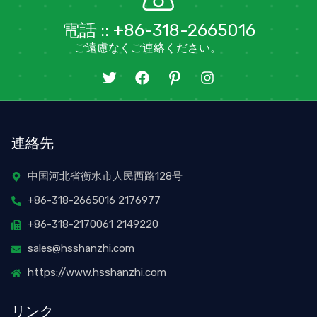
電話 :: +86-318-2665016
ご遠慮なくご連絡ください。
ツ
フ
ア
イ
イ
ェ
イ
ン
ッ
イ
コ
ス
タ
ス
ン
タ
ー
ブ
・
グ
連絡先
ッ
ピ
ラ
ク
ン
ム
タ
中国河北省衡水市人民西路128号
レ
+86-318-2665016 2176977
ス
ト
+86-318-2170061 2149220
sales@hsshanzhi.com
https://www.hsshanzhi.com
リンク